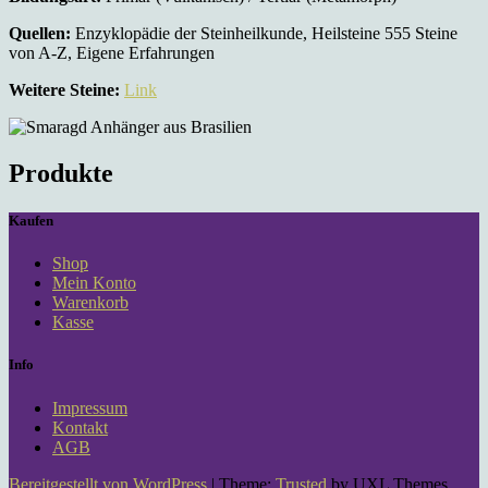
Quellen:
Enzyklopädie der Steinheilkunde, Heilsteine 555 Steine
von A-Z, Eigene Erfahrungen
Weitere Steine:
Link
Produkte
Kaufen
Shop
Mein Konto
Warenkorb
Kasse
Info
Impressum
Kontakt
AGB
Bereitgestellt von WordPress
|
Theme:
Trusted
by UXL Themes