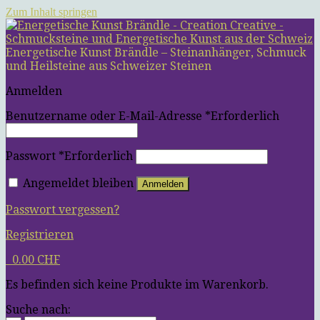
Zum Inhalt springen
Energetische Kunst Brändle – Steinanhänger, Schmuck
und Heilsteine aus Schweizer Steinen
Anmelden
Benutzername oder E-Mail-Adresse
*
Erforderlich
Passwort
*
Erforderlich
Angemeldet bleiben
Anmelden
Passwort vergessen?
Registrieren
0
0.00
CHF
Es befinden sich keine Produkte im Warenkorb.
Suche nach: