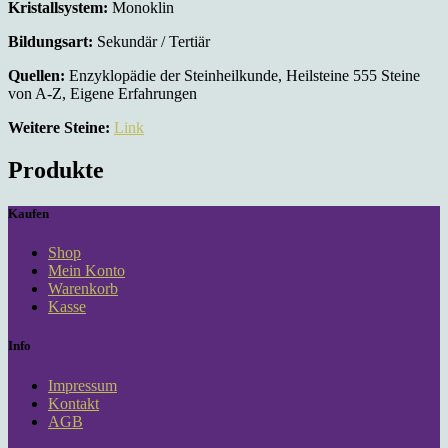
Kristallsystem:
Monoklin
Bildungsart:
Sekundär / Tertiär
Quellen:
Enzyklopädie der Steinheilkunde, Heilsteine 555 Steine
von A-Z, Eigene Erfahrungen
Weitere Steine:
Link
Produkte
Kaufen
Shop
Mein Konto
Warenkorb
Kasse
Info
Impressum
Kontakt
AGB