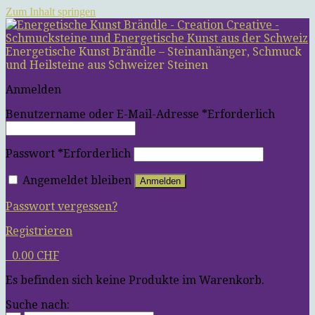
Zum Inhalt springen
Energetische Kunst Brändle – Steinanhänger, Schmuck
und Heilsteine aus Schweizer Steinen
Anmelden
Benutzername oder E-Mail-Adresse
*
Erforderlich
Passwort
*
Erforderlich
Angemeldet bleiben
Anmelden
Passwort vergessen?
Registrieren
0
0.00
CHF
Es befinden sich keine Produkte im Warenkorb.
Suche nach: