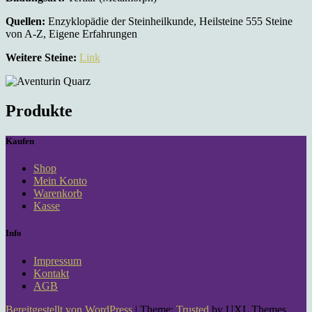
Quellen:
Enzyklopädie der Steinheilkunde, Heilsteine 555 Steine
von A-Z, Eigene Erfahrungen
Weitere Steine:
Link
Produkte
Kaufen
Shop
Mein Konto
Warenkorb
Kasse
Info
Impressum
Kontakt
AGB
Bereitgestellt von WordPress
|
Theme:
Trusted
by UXL Themes