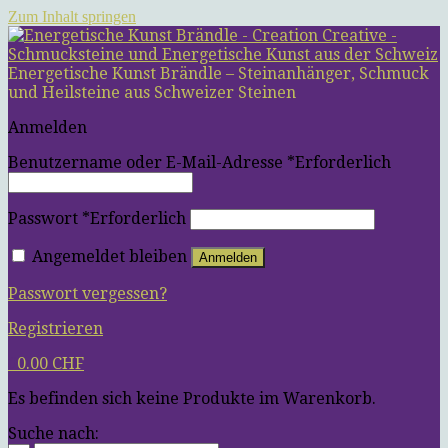
Zum Inhalt springen
Energetische Kunst Brändle – Steinanhänger, Schmuck
und Heilsteine aus Schweizer Steinen
Anmelden
Benutzername oder E-Mail-Adresse
*
Erforderlich
Passwort
*
Erforderlich
Angemeldet bleiben
Anmelden
Passwort vergessen?
Registrieren
0
0.00
CHF
Es befinden sich keine Produkte im Warenkorb.
Suche nach: