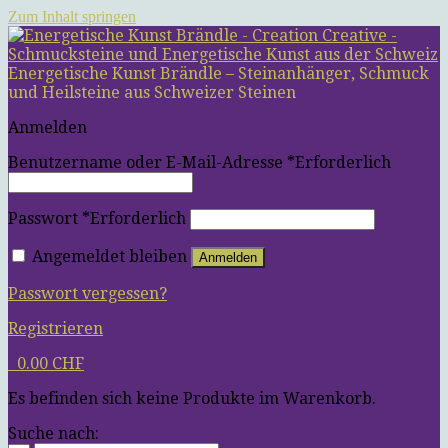
Zum Inhalt springen
Energetische Kunst Brändle – Steinanhänger, Schmuck
und Heilsteine aus Schweizer Steinen
Anmelden
Benutzername oder E-Mail-Adresse
*
Erforderlich
Passwort
*
Erforderlich
Angemeldet bleiben
Anmelden
Passwort vergessen?
Registrieren
0
0.00
CHF
Es befinden sich keine Produkte im Warenkorb.
Suche nach: