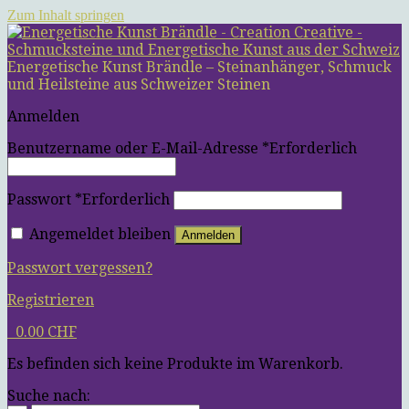
Zum Inhalt springen
Energetische Kunst Brändle – Steinanhänger, Schmuck
und Heilsteine aus Schweizer Steinen
Anmelden
Benutzername oder E-Mail-Adresse
*
Erforderlich
Passwort
*
Erforderlich
Angemeldet bleiben
Anmelden
Passwort vergessen?
Registrieren
0
0.00
CHF
Es befinden sich keine Produkte im Warenkorb.
Suche nach: