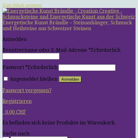
Zum Inhalt springen
Energetische Kunst Brändle – Steinanhänger, Schmuck
und Heilsteine aus Schweizer Steinen
Anmelden
Benutzername oder E-Mail-Adresse
*
Erforderlich
Passwort
*
Erforderlich
Angemeldet bleiben
Anmelden
Passwort vergessen?
Registrieren
0
0.00
CHF
Es befinden sich keine Produkte im Warenkorb.
Suche nach: