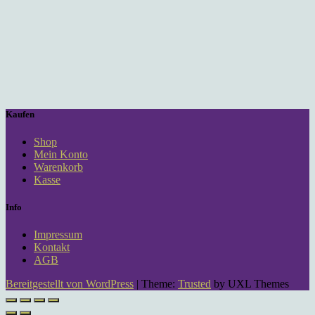
Kaufen
Shop
Mein Konto
Warenkorb
Kasse
Info
Impressum
Kontakt
AGB
Bereitgestellt von WordPress
|
Theme:
Trusted
by UXL Themes