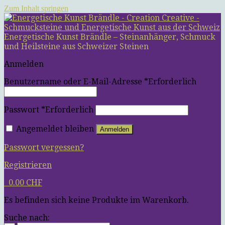
Zum Inhalt springen
Energetische Kunst Brändle – Steinanhänger, Schmuck
und Heilsteine aus Schweizer Steinen
Anmelden
Benutzername oder E-Mail-Adresse
*
Erforderlich
Passwort
*
Erforderlich
Angemeldet bleiben
Anmelden
Passwort vergessen?
Registrieren
0
0.00
CHF
Es befinden sich keine Produkte im Warenkorb.
Suche nach: