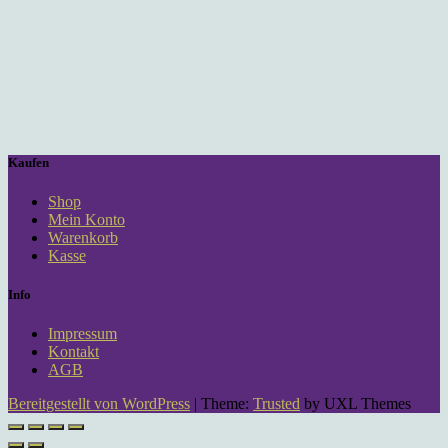
Kaufen
Shop
Mein Konto
Warenkorb
Kasse
Info
Impressum
Kontakt
AGB
Bereitgestellt von WordPress
|
Theme:
Trusted
by UXL Themes